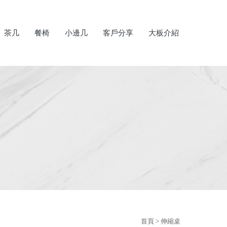
茶几
餐椅
小邊几
客戶分享
大板介紹
首頁
> 伸縮桌